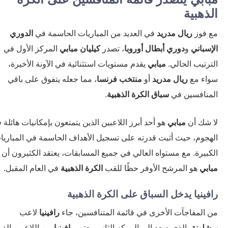
هبية
فوز
ريال مدريد
في العديد من المباريات الحاسمة في
الدوري
باني
و
دوري أبطال أوروبا
، تصدر
كيليان مبابي
المركز الأول في
رتيب الحالي.
مبابي
يقدم مستويات استثنائية في الآونة الأخيرة،
ء مع
ريال مدريد
أو
منتخب فرنسا
، مما جعله يتفوق على باقي
نافسين في
سباق الكرة الذهبية
.
شك أن
مبابي
هو أحد أبرز اللاعبين الذين يتمتعون بإمكانيات هائلة في
جوم، حيث أثبت قدرته على تسجيل الأهداف الحاسمة في المباريات
بيرة. مع مستواه العالي في جميع المسابقات، يعتقد الكثيرون أن
بي
هو المرشح الأوفر حظًا للقب
الكرة الذهبية
في العام المقبل.
ينيا يدخل السباق على الكرة الذهبية
المفاجآت الأخرى في قائمة المتنافسين، جاء
رافينيا
لاعب
لونة
، الذي صعد إلى المركز الثاني. يعتبر
رافينيا
من اللاعبين الذين