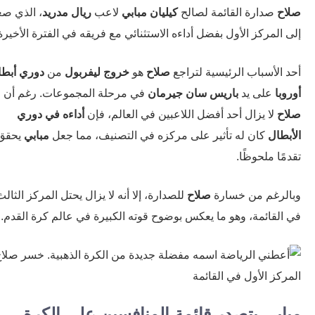
ح
صدارة القائمة لصالح
كيليان مبابي
لاعب
ريال مدريد
، الذي صعد
المركز الأول بفضل أداءه الاستثنائي مع فريقه في الفترة الأخيرة.
 الأسباب الرئيسية لتراجع
صلاح
هو
خروج ليفربول
من
دوري أبطال
با
على يد
باريس سان جيرمان
في مرحلة المجموعات. رغم أن
ح
لا يزال أحد أفضل اللاعبين في العالم، فإن
أداءه في دوري
بطال
كان له تأثير على مركزه في التصنيف، مما جعل
مبابي
يحقق
ًا ملحوظًا.
لرغم من خسارة
صلاح
للصدارة، إلا أنه لا يزال يحتل المركز الثالث
القائمة، وهو ما يعكس بوضوح قوته الكبيرة في عالم كرة القدم.
ابي يتصدر قائمة المنافسين على الكرة