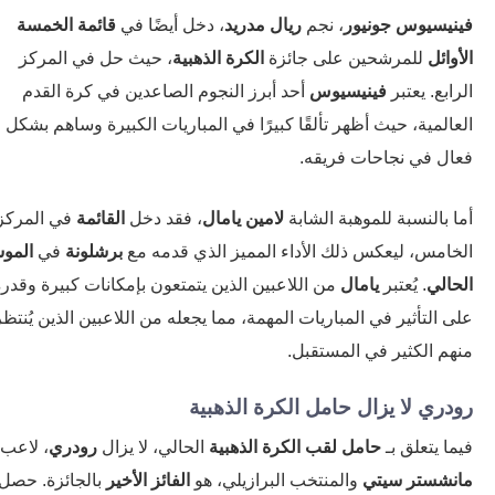
يسيوس جونيور
، نجم
ريال مدريد
، دخل أيضًا في
قائمة الخمسة
ائل
للمرشحين على جائزة
الكرة الذهبية
، حيث حل في المركز
بع. يعتبر
فينيسيوس
أحد أبرز النجوم الصاعدين في كرة القدم
لمية، حيث أظهر تألقًا كبيرًا في المباريات الكبيرة وساهم بشكل
ل في نجاحات فريقه.
بالنسبة للموهبة الشابة
لامين يامال
، فقد دخل
القائمة
في المركز
امس، ليعكس ذلك الأداء المميز الذي قدمه مع
برشلونة
في
الموسم
الي
. يُعتبر
يامال
من اللاعبين الذين يتمتعون بإمكانات كبيرة وقدرة
التأثير في المباريات المهمة، مما يجعله من اللاعبين الذين يُنتظر
م الكثير في المستقبل.
ري لا يزال حامل الكرة الذهبية
 يتعلق بـ
حامل لقب الكرة الذهبية
الحالي، لا يزال
رودري
، لاعب
شستر سيتي
والمنتخب البرازيلي، هو
الفائز الأخير
بالجائزة. حصل