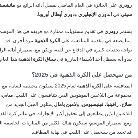
ري
على الجائزة في العام الماضي بفضل أدائه الرائع مع
مانشستر
ي
في
الدوري الإنجليزي
و
دوري أبطال أوروبا
.
مر
رودري
في تقديم مستويات ممتازة مع فريقه في هذا الموسم،
 يضعه في مقدمة المنافسة على
الكرة الذهبية
مرة أخرى. قد
جه تحديات كبيرة في الدفاع عن لقبه، ولكن مع استمرار أدائه الرائع،
و أنه سيظل أحد الأسماء البارزة في
سباق الكرة الذهبية
هذا العام.
سيحصل على الكرة الذهبية في 2025؟
نافسة على
الكرة الذهبية
لعام 2025 ستكون محتدمة للغاية، مع
وعة من اللاعبين الموهوبين الذين يتنافسون على اللقب.
مبابي
،
ح
،
رافينيا
،
فينيسيوس
، و
لامين يامال
يمثلون الجيل الجديد من
اعبين الذين يتطلعون إلى تحقيق أكبر الإنجازات في عالم كرة القدم.
 استمرار الموسم، ستكون هناك الكثير من المباريات الحاسمة التي
تحدد من سيحصل على اللقب في نهاية المطاف.